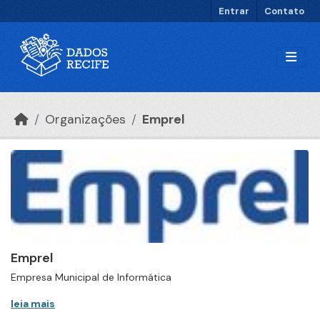
Ir para o conteúdo principal
Entrar
Contato
Organizações
Emprel
Emprel
Empresa Municipal de Informática
leia mais