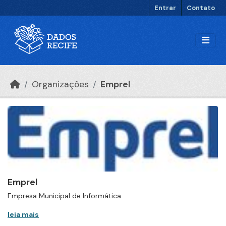
Ir para o conteúdo principal
Entrar
Contato
Organizações
Emprel
Emprel
Empresa Municipal de Informática
leia mais