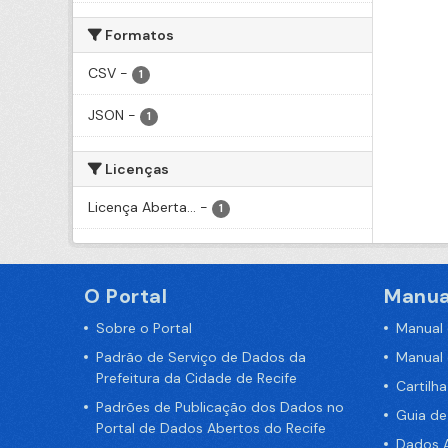
Formatos
CSV
-
1
JSON
-
1
Licenças
Licença Aberta...
-
1
O Portal
Manua
Sobre o Portal
Manual
Padrão de Serviço de Dados da
Manual
Prefeitura da Cidade de Recife
Cartilh
Padrões de Publicação dos Dados no
Guia d
Portal de Dados Abertos do Recife
Dados A