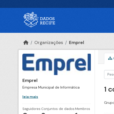
Ir para o conteúdo principal
Organizações
Emprel
Emprel
1 
Empresa Municipal de Informática
leia mais
Grupo
Seguidores
Conjuntos de dados
Membros