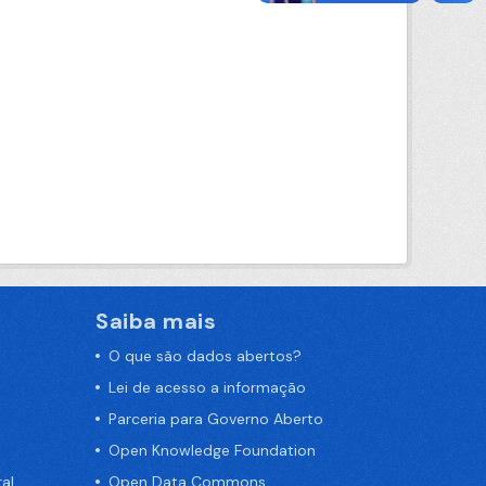
Saiba mais
O que são dados abertos?
Lei de acesso a informação
Parceria para Governo Aberto
Open Knowledge Foundation
al
Open Data Commons