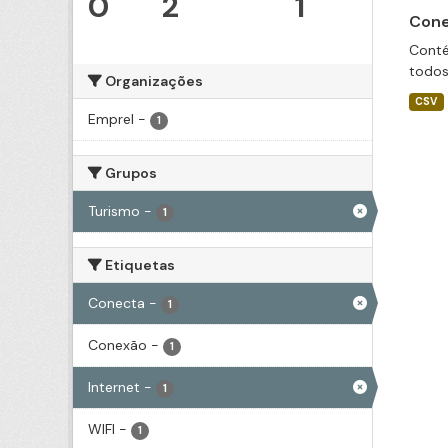
0
2
1
Cone
Conté
todos
Organizações
CSV
Emprel
-
1
Grupos
Turismo
-
1
Etiquetas
Conecta
-
1
Conexão
-
1
Internet
-
1
WIFI
-
1