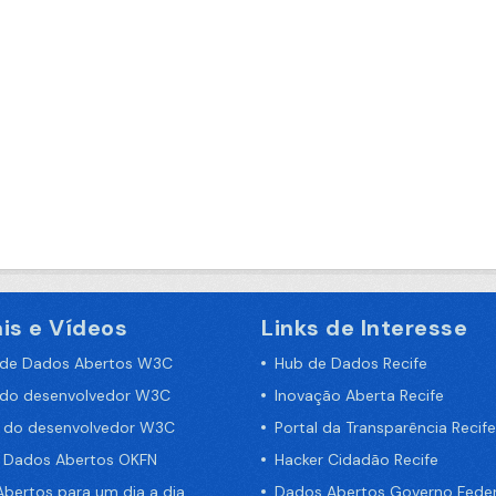
is e Vídeos
Links de Interesse
 de Dados Abertos W3C
Hub de Dados Recife
 do desenvolvedor W3C
Inovação Aberta Recife
a do desenvolvedor W3C
Portal da Transparência Recife
e Dados Abertos OKFN
Hacker Cidadão Recife
bertos para um dia a dia
Dados Abertos Governo Feder