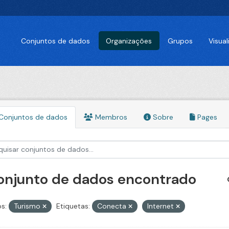
Conjuntos de dados
Organizações
Grupos
Visua
Conjuntos de dados
Membros
Sobre
Pages
conjunto de dados encontrado
s:
Turismo
Etiquetas:
Conecta
Internet