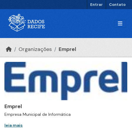
Ir para o conteúdo principal
Entrar
Contato
Organizações
Emprel
Emprel
Empresa Municipal de Informática
leia mais