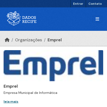
Ir para o conteúdo principal
Entrar
Contato
Organizações
Emprel
Emprel
Empresa Municipal de Informática
leia mais