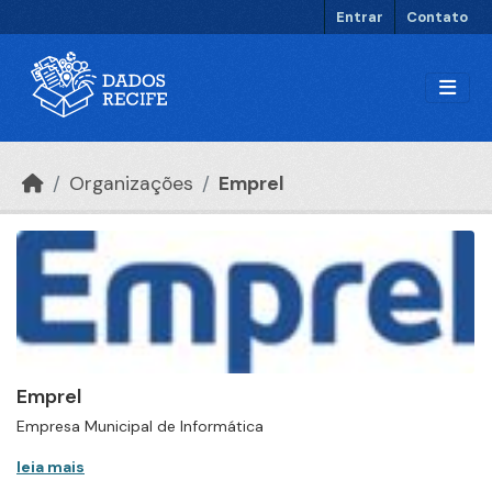
Ir para o conteúdo principal
Entrar
Contato
Organizações
Emprel
Emprel
Empresa Municipal de Informática
leia mais