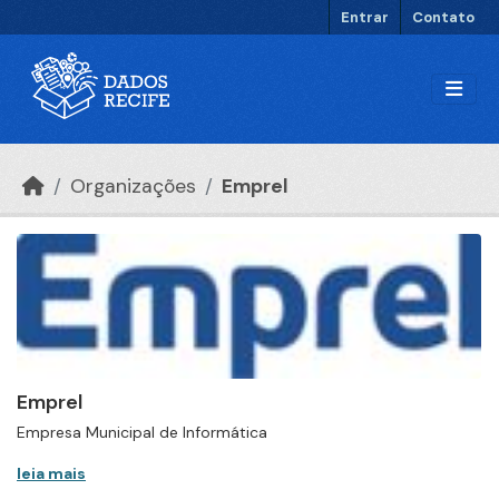
Ir para o conteúdo principal
Entrar
Contato
Organizações
Emprel
Emprel
Empresa Municipal de Informática
leia mais