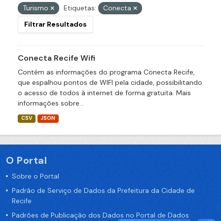
Turismo
Etiquetas:
Conecta
Filtrar Resultados
Conecta Recife Wifi
Contém as informações do programa Conecta Recife,
que espalhou pontos de WIFI pela cidade, possibilitando
o acesso de todos à internet de forma gratuita. Mais
informações sobre...
CSV
JSON
O Portal
Sobre o Portal
Padrão de Serviço de Dados da Prefeitura da Cidade de
Recife
Padrões de Publicação dos Dados no Portal de Dados