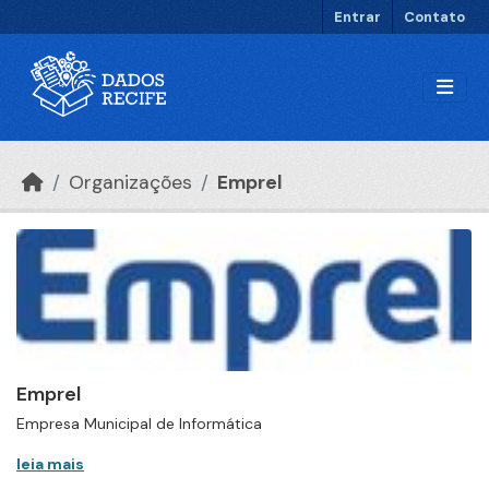
Ir para o conteúdo principal
Entrar
Contato
Organizações
Emprel
Emprel
Empresa Municipal de Informática
leia mais