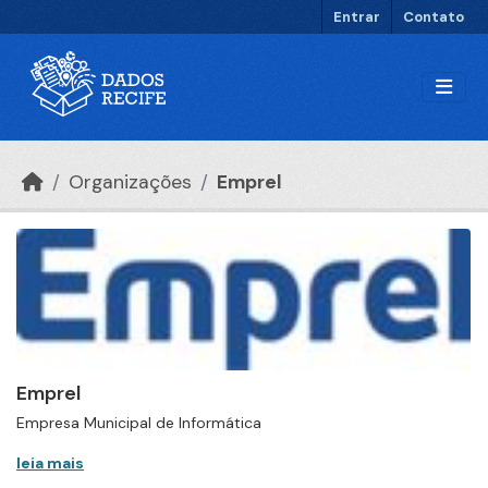
Ir para o conteúdo principal
Entrar
Contato
Organizações
Emprel
Emprel
Empresa Municipal de Informática
leia mais