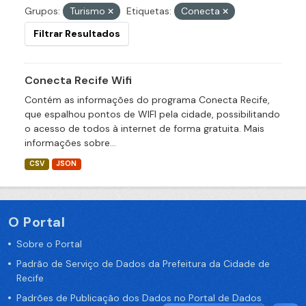
Grupos:
Turismo
Etiquetas:
Conecta
Filtrar Resultados
Conecta Recife Wifi
Contém as informações do programa Conecta Recife,
que espalhou pontos de WIFI pela cidade, possibilitando
o acesso de todos à internet de forma gratuita. Mais
informações sobre...
CSV
JSON
O Portal
Sobre o Portal
Padrão de Serviço de Dados da Prefeitura da Cidade de
Recife
Padrões de Publicação dos Dados no Portal de Dados