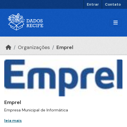
Ir para o conteúdo principal
Entrar
Contato
Organizações
Emprel
Emprel
Empresa Municipal de Informática
leia mais