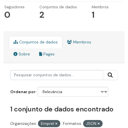
Seguidores
Conjuntos de dados
Membros
0
2
1
Conjuntos de dados
Membros
Sobre
Pages
Ordenar por
1 conjunto de dados encontrado
Organizações:
Emprel
Formatos:
JSON