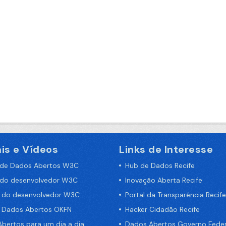
is e Vídeos
Links de Interesse
 de Dados Abertos W3C
Hub de Dados Recife
 do desenvolvedor W3C
Inovação Aberta Recife
a do desenvolvedor W3C
Portal da Transparência Recife
e Dados Abertos OKFN
Hacker Cidadão Recife
bertos para um dia a dia
Dados Abertos Governo Feder