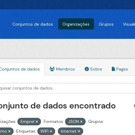
Conjuntos de dados
Organizações
Grupos
Visua
Conjuntos de dados
Membros
Sobre
Pages
conjunto de dados encontrado
izações:
Emprel
Formatos:
JSON
Grupos:
ismo
Etiquetas:
WIFI
Internet