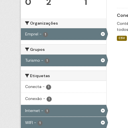
0
2
1
Cone
Organizações
Conté
todos
Emprel
-
1
CSV
Grupos
Turismo
-
1
Etiquetas
Conecta
-
1
Conexão
-
1
Internet
-
1
WIFI
-
1