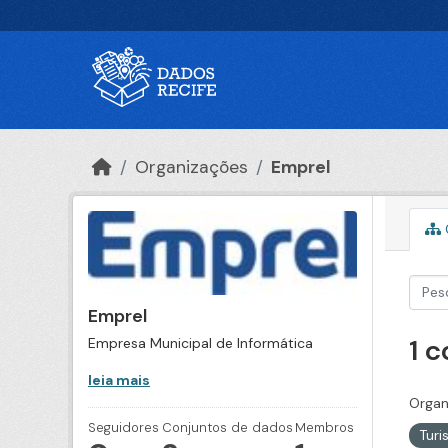
Ir para o conteúdo principal
Organizações
Emprel
Emprel
1 
Empresa Municipal de Informática
leia mais
Organ
Seguidores
Conjuntos de dados
Membros
Tur