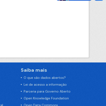
Saiba mais
O que são dados abertos?
Lei de acesso a informação
Parceria para Governo Aberto
Open Knowledge Foundation
al
Open Data Commons