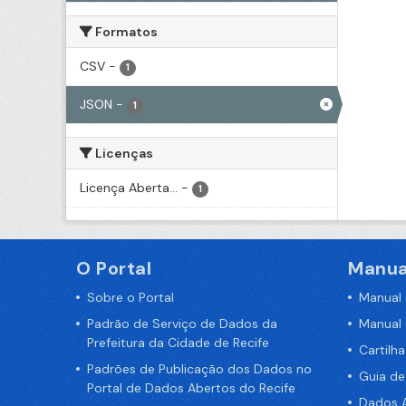
Formatos
CSV
-
1
JSON
-
1
Licenças
Licença Aberta...
-
1
O Portal
Manua
Sobre o Portal
Manual
Padrão de Serviço de Dados da
Manual
Prefeitura da Cidade de Recife
Cartilh
Padrões de Publicação dos Dados no
Guia d
Portal de Dados Abertos do Recife
Dados A