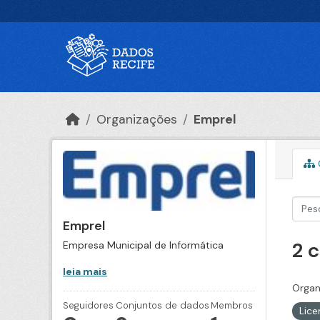
Ir para o conteúdo principal
Organizações
Emprel
Emprel
2 
Empresa Municipal de Informática
leia mais
Organ
Seguidores
Conjuntos de dados
Membros
Lic