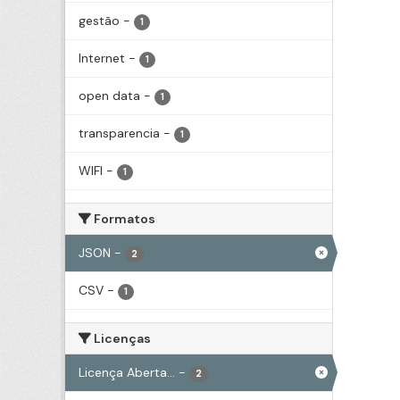
gestão
-
1
Internet
-
1
open data
-
1
transparencia
-
1
WIFI
-
1
Formatos
JSON
-
2
CSV
-
1
Licenças
Licença Aberta...
-
2