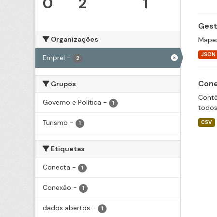
0
2
1
Gest
Organizações
Mapea
JSON
Emprel
-
2
Cone
Grupos
Conté
Governo e Política
-
1
todos
Turismo
-
CSV
1
Etiquetas
Conecta
-
1
Conexão
-
1
dados abertos
-
1