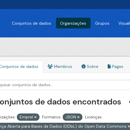
Conjuntos de dados
Organizações
Grupos
Visua
Conjuntos de dados
Membros
Sobre
Pages
conjuntos de dados encontrados
izações:
Emprel
Formatos:
JSON
Licenças:
ença Aberta para Bases de Dados (ODbL) do Open Data Commons