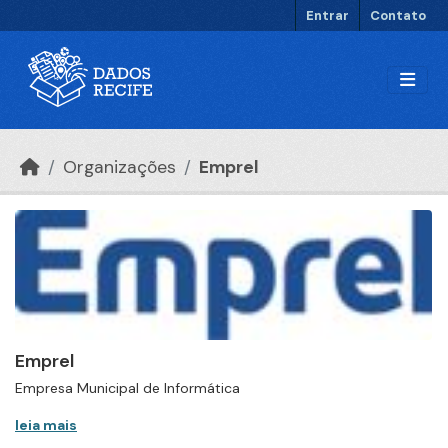
Ir para o conteúdo principal
Entrar
Contato
Organizações
Emprel
Emprel
Empresa Municipal de Informática
leia mais