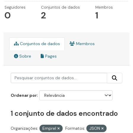
Seguidores
Conjuntos de dados
Membros
0
2
1
Conjuntos de dados
Membros
Sobre
Pages
Ordenar por
1 conjunto de dados encontrado
Organizações:
Emprel
Formatos:
JSON