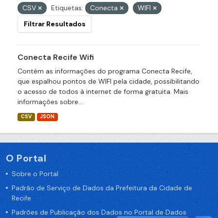
CSV
Etiquetas:
Conecta
WIFI
Filtrar Resultados
Conecta Recife Wifi
Contém as informações do programa Conecta Recife,
que espalhou pontos de WIFI pela cidade, possibilitando
o acesso de todos à internet de forma gratuita. Mais
informações sobre...
CSV
JSON
O Portal
Sobre o Portal
Padrão de Serviço de Dados da Prefeitura da Cidade de
Recife
Padrões de Publicação dos Dados no Portal de Dados