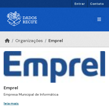
Ir para o conteúdo principal
Entrar
Contato
Organizações
Emprel
Emprel
Empresa Municipal de Informática
leia mais