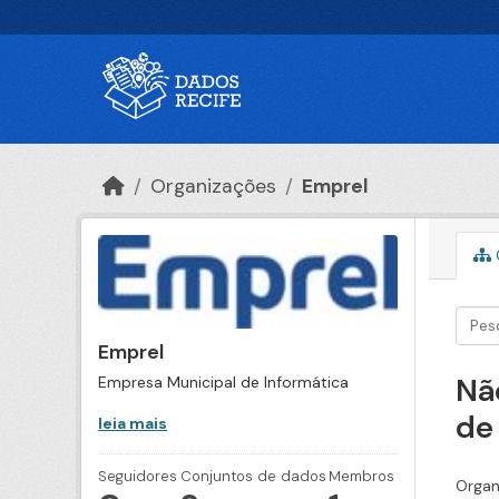
Ir para o conteúdo principal
Organizações
Emprel
Emprel
Nã
Empresa Municipal de Informática
de
leia mais
Seguidores
Conjuntos de dados
Membros
Organ