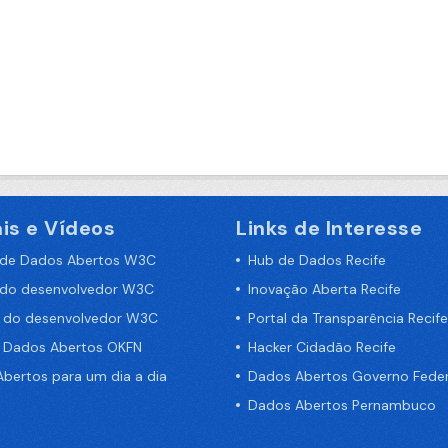
is e Vídeos
Links de Interesse
 de Dados Abertos W3C
Hub de Dados Recife
 do desenvolvedor W3C
Inovação Aberta Recife
a do desenvolvedor W3C
Portal da Transparência Recife
e Dados Abertos OKFN
Hacker Cidadão Recife
bertos para um dia a dia
Dados Abertos Governo Feder
Dados Abertos Pernambuco