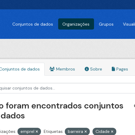
Conjuntos de dados
Organizações
Grupos
Visua
Conjuntos de dados
Membros
Sobre
Pages
o foram encontrados conjuntos
 dados
izações:
emprel
Etiquetas:
barreira
Cidade