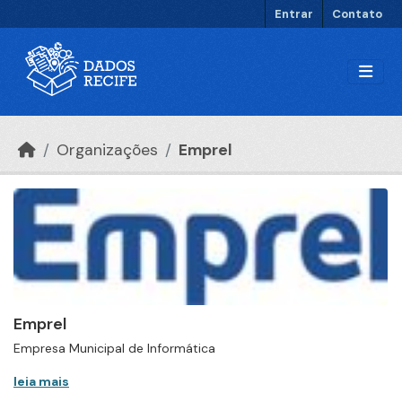
Ir para o conteúdo principal
Entrar
Contato
Organizações
Emprel
Emprel
Empresa Municipal de Informática
leia mais