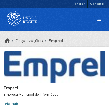
Ir para o conteúdo principal
Entrar
Contato
Organizações
Emprel
Emprel
Empresa Municipal de Informática
leia mais