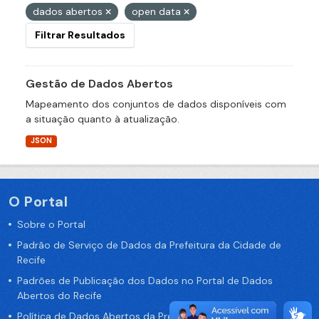
dados abertos
open data
Filtrar Resultados
Gestão de Dados Abertos
Mapeamento dos conjuntos de dados disponíveis com
a situação quanto à atualização.
JSON
O Portal
Sobre o Portal
Padrão de Serviço de Dados da Prefeitura da Cidade de
Recife
Padrões de Publicação dos Dados no Portal de Dados
Abertos do Recife
Política de Dados Abertos da Prefeitura do Recife