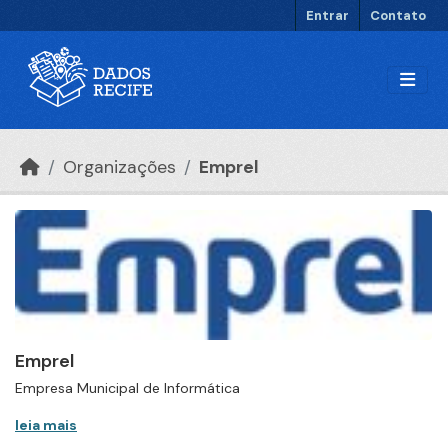
Ir para o conteúdo principal
Entrar
Contato
Organizações
Emprel
Emprel
Empresa Municipal de Informática
leia mais