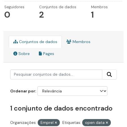
Seguidores
Conjuntos de dados
Membros
0
2
1
Conjuntos de dados
Membros
Sobre
Pages
Ordenar por
1 conjunto de dados encontrado
Organizações:
Emprel
Etiquetas:
open data