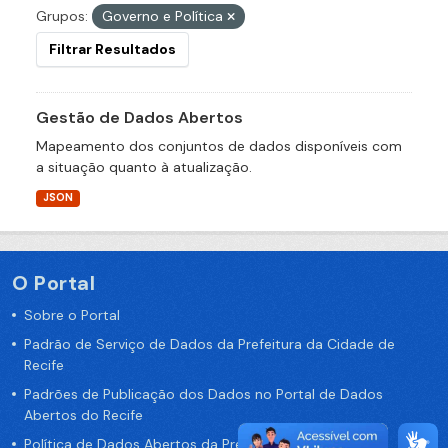
Grupos:
Governo e Política
Filtrar Resultados
Gestão de Dados Abertos
Mapeamento dos conjuntos de dados disponíveis com
a situação quanto à atualização.
JSON
O Portal
Sobre o Portal
Padrão de Serviço de Dados da Prefeitura da Cidade de
Recife
Padrões de Publicação dos Dados no Portal de Dados
Abertos do Recife
Política de Dados Abertos da Prefeitura do Recife