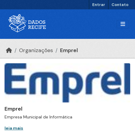
Ir para o conteúdo principal
Entrar
Contato
Organizações
Emprel
Emprel
Empresa Municipal de Informática
leia mais