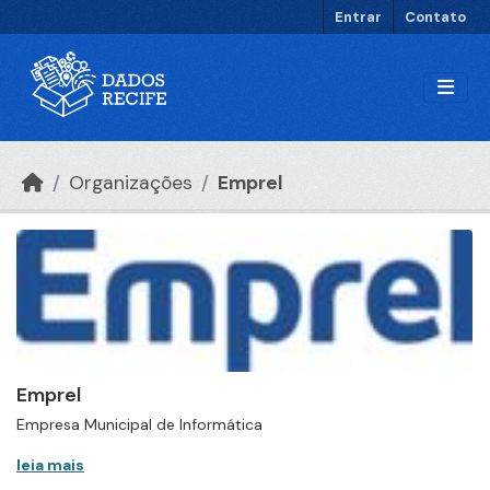
Ir para o conteúdo principal
Entrar
Contato
Organizações
Emprel
Emprel
Empresa Municipal de Informática
leia mais