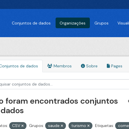
Conjuntos de dados
Organizações
Grupos
Visua
Conjuntos de dados
Membros
Sobre
Pages
o foram encontrados conjuntos
 dados
tos:
CSV
Grupos:
saude
turismo
Etiquetas:
come