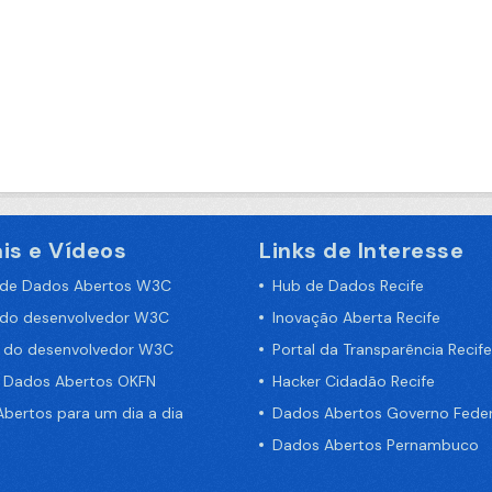
is e Vídeos
Links de Interesse
 de Dados Abertos W3C
Hub de Dados Recife
 do desenvolvedor W3C
Inovação Aberta Recife
a do desenvolvedor W3C
Portal da Transparência Recife
e Dados Abertos OKFN
Hacker Cidadão Recife
bertos para um dia a dia
Dados Abertos Governo Feder
Dados Abertos Pernambuco