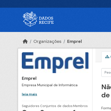
Ir para o conteúdo principal
Organizações
Emprel
Emprel
Nã
Empresa Municipal de Informática
de
leia mais
Seguidores
Conjuntos de dados
Membros
Forma