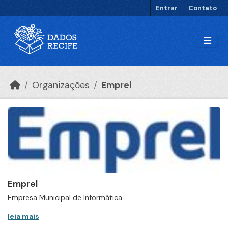
Ir para o conteúdo principal
Entrar
Contato
Organizações
Emprel
Emprel
Empresa Municipal de Informática
leia mais