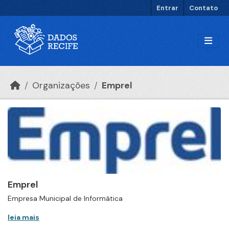
Ir para o conteúdo principal
Entrar
Contato
Organizações
Emprel
Emprel
Empresa Municipal de Informática
leia mais