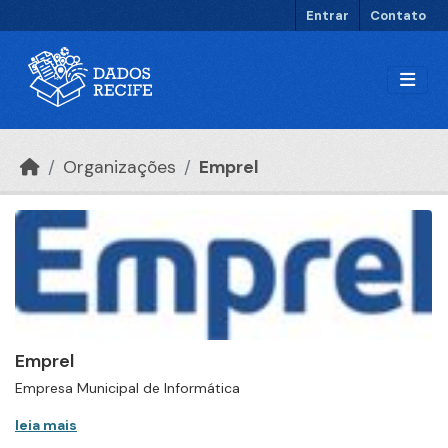
Ir para o conteúdo principal
Entrar
Contato
Organizações
Emprel
Emprel
Empresa Municipal de Informática
leia mais