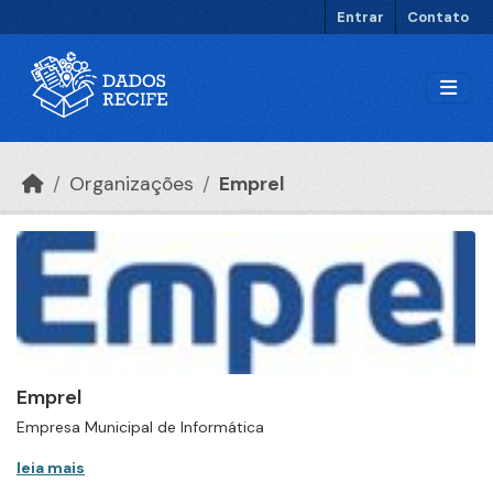
Ir para o conteúdo principal
Entrar
Contato
Organizações
Emprel
Emprel
Empresa Municipal de Informática
leia mais