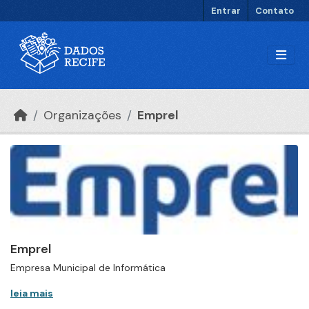
Ir para o conteúdo principal
Entrar
Contato
Organizações
Emprel
Emprel
Empresa Municipal de Informática
leia mais