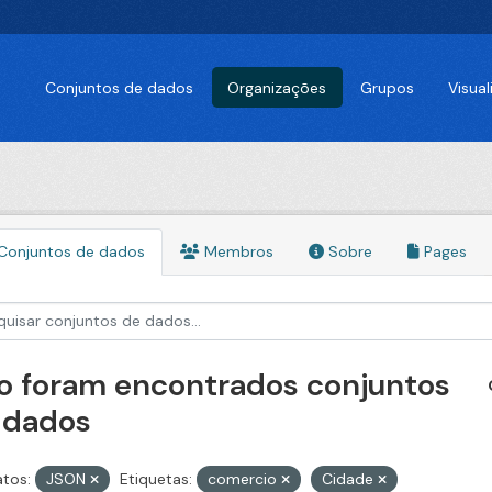
Conjuntos de dados
Organizações
Grupos
Visua
Conjuntos de dados
Membros
Sobre
Pages
o foram encontrados conjuntos
 dados
tos:
JSON
Etiquetas:
comercio
Cidade