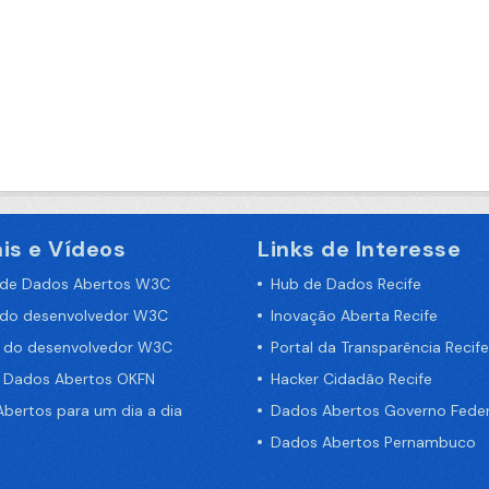
is e Vídeos
Links de Interesse
 de Dados Abertos W3C
Hub de Dados Recife
 do desenvolvedor W3C
Inovação Aberta Recife
a do desenvolvedor W3C
Portal da Transparência Recife
e Dados Abertos OKFN
Hacker Cidadão Recife
bertos para um dia a dia
Dados Abertos Governo Feder
Dados Abertos Pernambuco