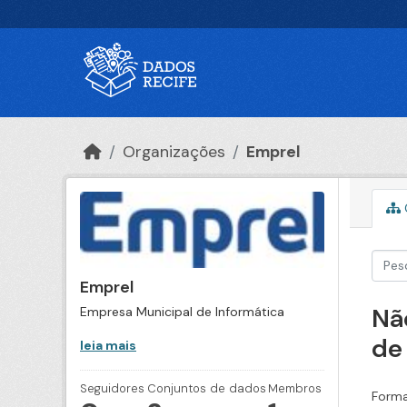
Ir para o conteúdo principal
Organizações
Emprel
Emprel
Nã
Empresa Municipal de Informática
de
leia mais
Seguidores
Conjuntos de dados
Membros
Forma