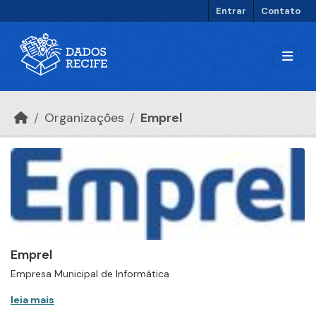
Ir para o conteúdo principal
Entrar
Contato
Organizações
Emprel
Emprel
Empresa Municipal de Informática
leia mais