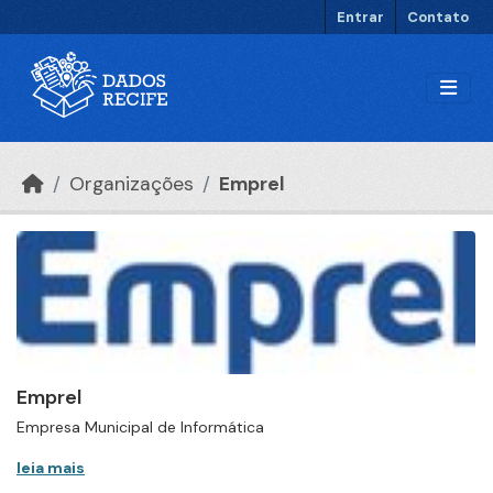
Ir para o conteúdo principal
Entrar
Contato
Organizações
Emprel
Emprel
Empresa Municipal de Informática
leia mais