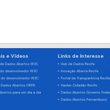
is e Vídeos
Links de Interesse
 de Dados Abertos W3C
Hub de Dados Recife
 do desenvolvedor W3C
Inovação Aberta Recife
a do desenvolvedor W3C
Portal da Transparência Recife
e Dados Abertos OKFN
Hacker Cidadão Recife
bertos para um dia a dia
Dados Abertos Governo Feder
Dados Abertos Pernambuco