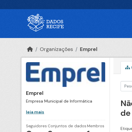
Ir para o conteúdo principal
Organizações
Emprel
Emprel
Nã
Empresa Municipal de Informática
de
leia mais
Seguidores
Conjuntos de dados
Membros
Etiqu