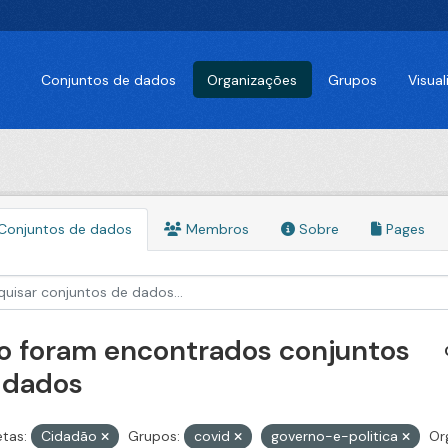
Conjuntos de dados
Organizações
Grupos
Visua
Conjuntos de dados
Membros
Sobre
Pages
o foram encontrados conjuntos
 dados
etas:
Cidadão
Grupos:
covid
governo-e-politica
Or