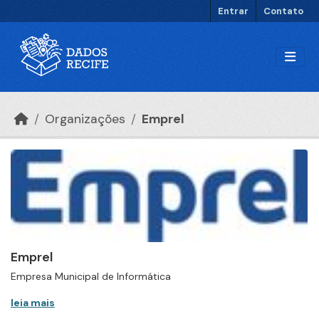
Ir para o conteúdo principal
Entrar
Contato
Organizações
Emprel
Emprel
Empresa Municipal de Informática
leia mais