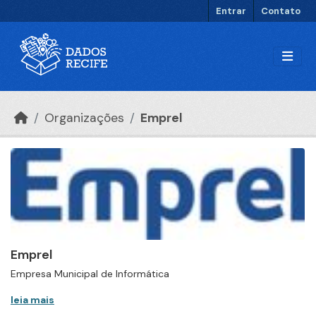
Ir para o conteúdo principal
Entrar
Contato
Organizações
Emprel
Emprel
Empresa Municipal de Informática
leia mais