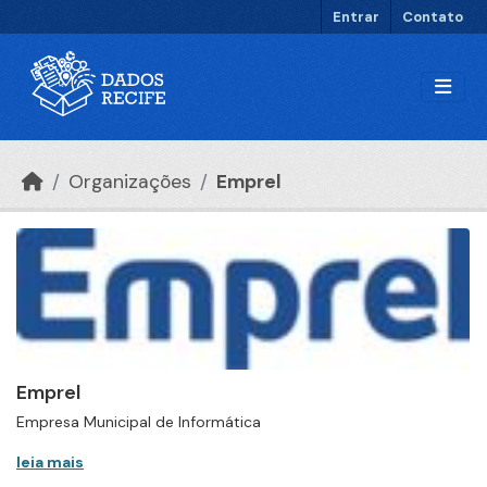
Ir para o conteúdo principal
Entrar
Contato
Organizações
Emprel
Emprel
Empresa Municipal de Informática
leia mais