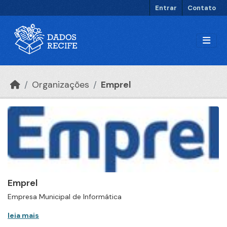
Ir para o conteúdo principal
Entrar
Contato
Organizações
Emprel
Emprel
Empresa Municipal de Informática
leia mais