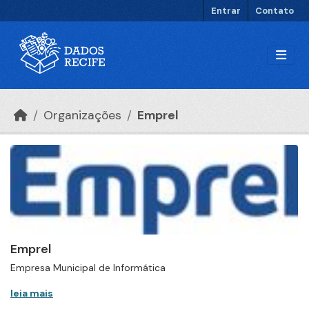
Ir para o conteúdo principal
Entrar
Contato
Organizações
Emprel
Emprel
Empresa Municipal de Informática
leia mais