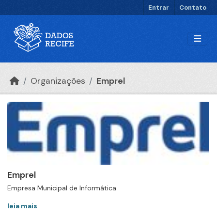
Ir para o conteúdo principal
Entrar
Contato
Organizações
Emprel
Emprel
Empresa Municipal de Informática
leia mais