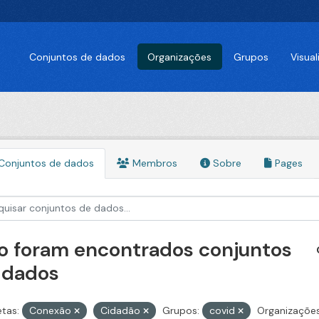
Conjuntos de dados
Organizações
Grupos
Visua
Conjuntos de dados
Membros
Sobre
Pages
o foram encontrados conjuntos
 dados
etas:
Conexão
Cidadão
Grupos:
covid
Organizações