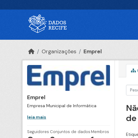
Ir para o conteúdo principal
Organizações
Emprel
Emprel
Nã
Empresa Municipal de Informática
de
leia mais
Seguidores
Conjuntos de dados
Membros
Etiqu