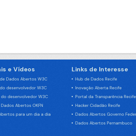
is e Vídeos
Links de Interesse
 de Dados Abertos W3C
Hub de Dados Recife
 do desenvolvedor W3C
Inovação Aberta Recife
a do desenvolvedor W3C
Portal da Transparência Recife
e Dados Abertos OKFN
Hacker Cidadão Recife
bertos para um dia a dia
Dados Abertos Governo Feder
Dados Abertos Pernambuco