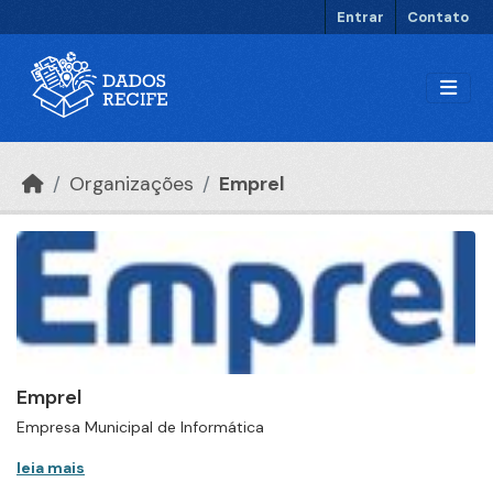
Ir para o conteúdo principal
Entrar
Contato
Organizações
Emprel
Emprel
Empresa Municipal de Informática
leia mais