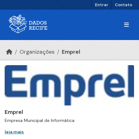
Ir para o conteúdo principal
Entrar
Contato
Organizações
Emprel
Emprel
Empresa Municipal de Informática
leia mais