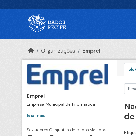
Ir para o conteúdo principal
Organizações
Emprel
Emprel
Nã
Empresa Municipal de Informática
de
leia mais
Seguidores
Conjuntos de dados
Membros
Etiqu