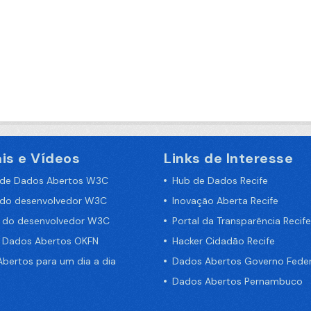
is e Vídeos
Links de Interesse
 de Dados Abertos W3C
Hub de Dados Recife
 do desenvolvedor W3C
Inovação Aberta Recife
a do desenvolvedor W3C
Portal da Transparência Recife
e Dados Abertos OKFN
Hacker Cidadão Recife
bertos para um dia a dia
Dados Abertos Governo Feder
Dados Abertos Pernambuco