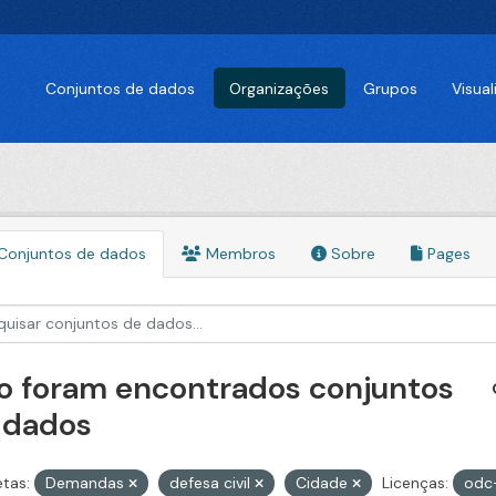
Conjuntos de dados
Organizações
Grupos
Visua
Conjuntos de dados
Membros
Sobre
Pages
o foram encontrados conjuntos
 dados
etas:
Demandas
defesa civil
Cidade
Licenças:
odc