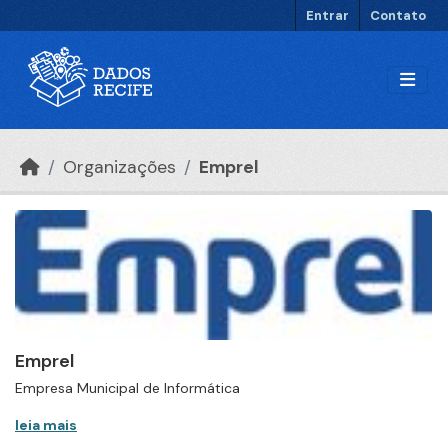
Ir para o conteúdo principal
Entrar
Contato
Organizações
Emprel
Emprel
Empresa Municipal de Informática
leia mais