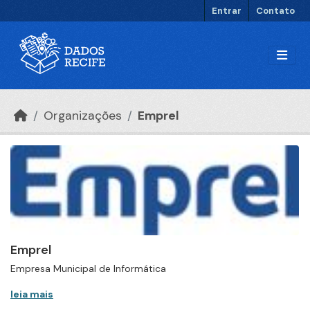
Ir para o conteúdo principal
Entrar
Contato
Organizações
Emprel
Emprel
Empresa Municipal de Informática
leia mais