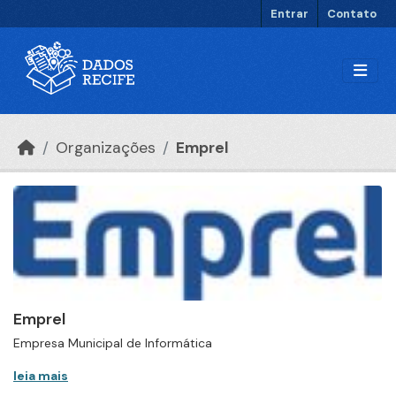
Ir para o conteúdo principal
Entrar
Contato
Organizações
Emprel
Emprel
Empresa Municipal de Informática
leia mais