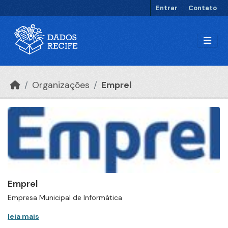
Ir para o conteúdo principal
Entrar
Contato
Organizações
Emprel
Emprel
Empresa Municipal de Informática
leia mais