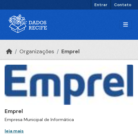
Ir para o conteúdo principal
Entrar
Contato
Organizações
Emprel
Emprel
Empresa Municipal de Informática
leia mais