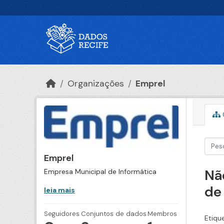
Ir para o conteúdo principal
Organizações
Emprel
Emprel
Nã
Empresa Municipal de Informática
de
leia mais
Seguidores
Conjuntos de dados
Membros
Etiqu