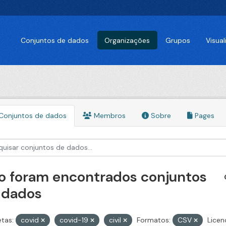
Conjuntos de dados
Organizações
Grupos
Visua
Conjuntos de dados
Membros
Sobre
Pages
o foram encontrados conjuntos
 dados
etas:
covid
covid-19
civil
Formatos:
CSV
Licen