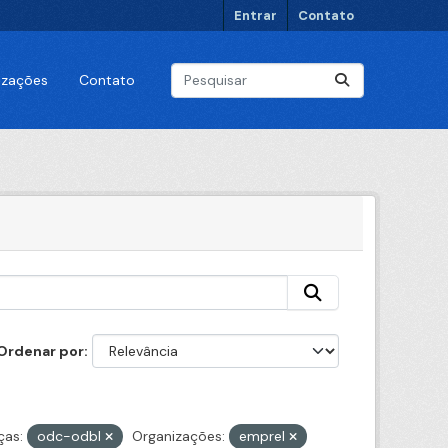
Entrar
Contato
lizações
Contato
Ordenar por
ças:
odc-odbl
Organizações:
emprel