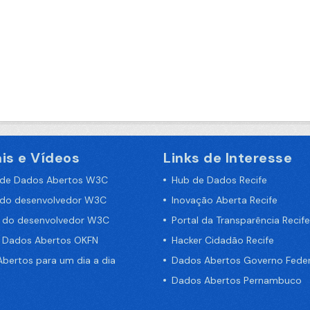
is e Vídeos
Links de Interesse
 de Dados Abertos W3C
Hub de Dados Recife
 do desenvolvedor W3C
Inovação Aberta Recife
a do desenvolvedor W3C
Portal da Transparência Recife
e Dados Abertos OKFN
Hacker Cidadão Recife
bertos para um dia a dia
Dados Abertos Governo Feder
Dados Abertos Pernambuco