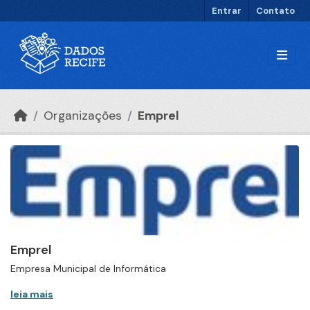
Ir para o conteúdo principal
Entrar
Contato
Organizações
Emprel
Emprel
Empresa Municipal de Informática
leia mais