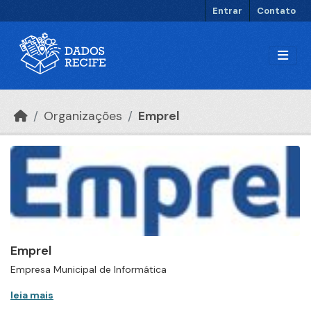
Ir para o conteúdo principal
Entrar
Contato
Organizações
Emprel
Emprel
Empresa Municipal de Informática
leia mais