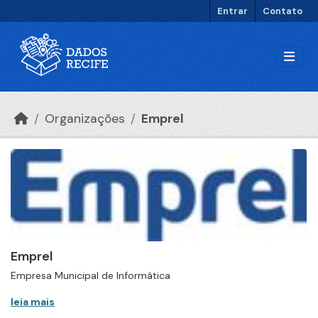
Ir para o conteúdo principal
Entrar
Contato
Organizações
Emprel
Emprel
Empresa Municipal de Informática
leia mais