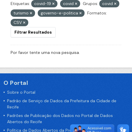
Etiquetas:
covid-19
covid
Grupos:
covid
turismo
governo-e-politica
Formatos:
CSV
Filtrar Resultados
Por favor tente uma nova pesquisa.
O Portal
Sobre o Portal
Padrão de Serviço de Dados da Prefeitura da Cidade de
Recife
Padrões de Publicação dos Dados no Portal de Dados
Abertos do Recife
Política de Dados Abertos da Prefeitura do Recife