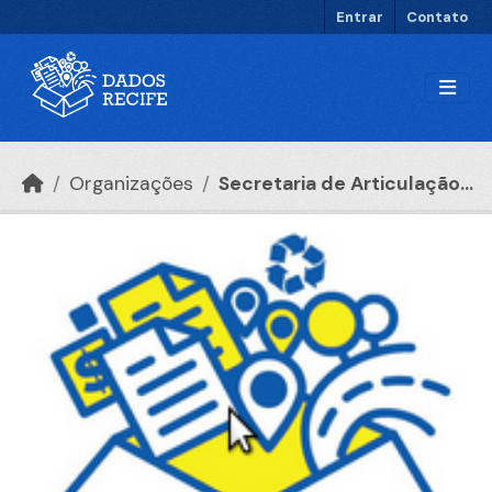
Ir para o conteúdo principal
Entrar
Contato
Organizações
Secretaria de Articulação...